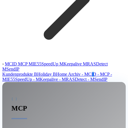
›
MCID
MCP
MIE55SpeedUp
MKeepalive
MRASDetect
MSendIP
Kundenprodukte
BHoliday
BHome
Archiv
- MCID
- MCP
-
MIE55SpeedUp
- MKeepalive
- MRASDetect
- MSendIP
MCP