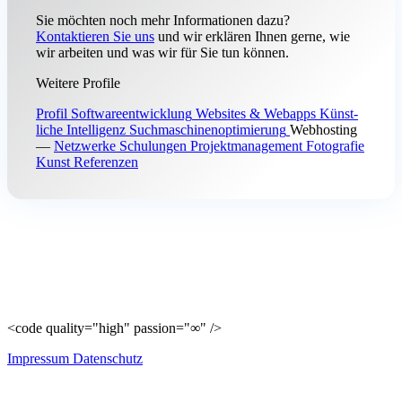
Sie möchten noch mehr Informationen dazu?
Kontaktieren Sie uns
und wir erklären Ihnen gerne, wie
wir arbeiten und was wir für Sie tun können.
Weitere Profile
Profil
Soft­ware­entwicklung
Web­sites & Web­apps
Künst­
liche Intel­ligenz
Such­maschinen­optimierung
Web­hosting
—
Netz­werke
Schu­lungen
Projekt­management
Fotografie
Kunst
Refe­renzen
<code quality="high" passion="∞" />
Impressum
Datenschutz