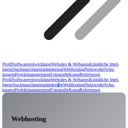
Profil
Soft­ware­entwicklung
Web­sites & Web­apps
Künst­liche Intel­
ligenz
Such­maschinen­optimierung
Web­hosting
Netz­werke
Schu­
lungen
Projekt­management
Fotografie
Kunst
Refe­renzen
Profil
Soft­ware­entwicklung
Web­sites & Web­apps
Künst­liche Intel­
ligenz
Such­maschinen­optimierung
Web­hosting
Netz­werke
Schu­
lungen
Projekt­management
Fotografie
Kunst
Refe­renzen
Web­hosting