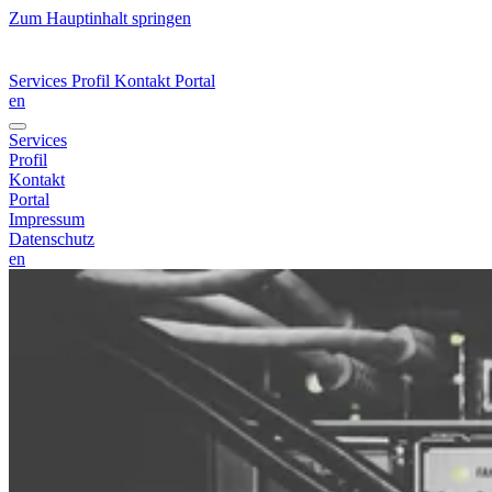
Zum Hauptinhalt springen
Services
Profil
Kontakt
Portal
en
Services
Profil
Kontakt
Portal
Impressum
Datenschutz
en